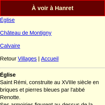
À voir à Hanret
Église
Château de Montigny
Calvaire
Retour
Villages
|
Accueil
Église
Saint Rémi, construite au XVIIIe siècle en
briques et pierres bleues par l'abbé
Renotte.
Ses armoiries figurent au-dessus de la